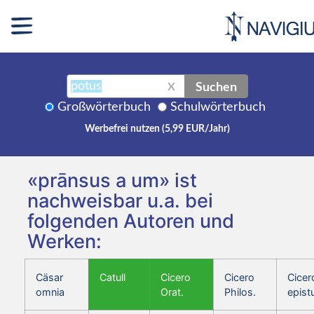
Suchen
X
Großwörterbuch
Schulwörterbuch
Werbefrei nutzen (5,99 EUR/Jahr)
«prānsus a um» ist
nachweisbar u.a. bei
folgenden Autoren und
Werken:
Cäsar
Catull
Cicero
Cicero
Cicer
omnia
Orat.
Philos.
epist