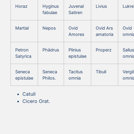
Horaz
Hyginus
Juvenal
Livius
Lukre
fabulae
Satiren
Martial
Nepos
Ovid
Ovid Ars
Ovid
Amores
amatoria
omni
Petron
Phädrus
Plinius
Properz
Sallus
Satyrica
epistulae
omni
Seneca
Seneca
Tacitus
Tibull
Vergil
epistulae
Philos.
omnia
omni
Catull
Cicero Orat.