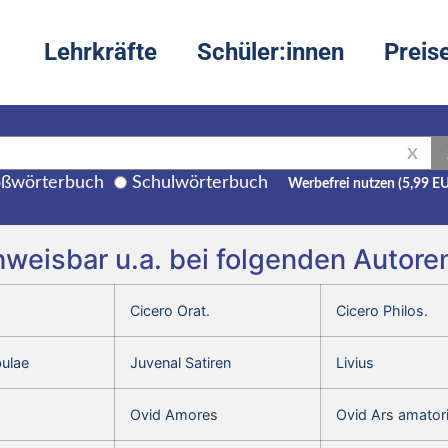
Lehrkräfte
Schüler:innen
Preis
X
ßwörterbuch
Schulwörterbuch
Werbefrei nutzen (5,99 E
hweisbar u.a. bei folgenden Autor
Cicero Orat.
Cicero Philos.
bulae
Juvenal Satiren
Livius
Ovid Amores
Ovid Ars amator