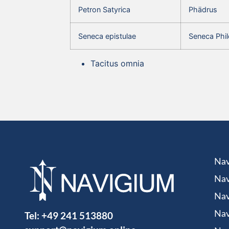
Petron Satyrica
Phädrus
Seneca epistulae
Seneca Phil
Tacitus omnia
Nav
Nav
Nav
Tel:
+49 241 513880
Nav