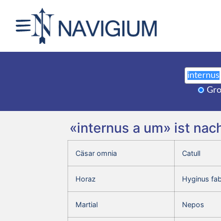
Gro
«internus a um» ist nac
Cäsar omnia
Catull
Horaz
Hyginus fa
Martial
Nepos