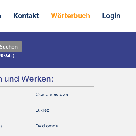
e
Kontakt
Wörterbuch
Login
Suchen
UR/Jahr)
en und Werken:
Cicero epistulae
Lukrez
ia
Ovid omnia