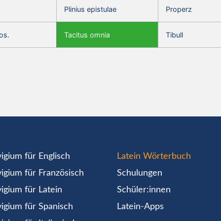
Plinius epistulae
Properz
os.
Tacitus omnia
Tibull
igium für Englisch
Latein Wörterbuch
igium für Französisch
Schulungen
igium für Latein
Schüler:innen
igium für Spanisch
Latein-Apps