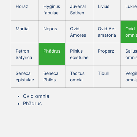
Horaz
Hyginus
Juvenal
Livius
Lukre
fabulae
Satiren
Martial
Nepos
Ovid
Ovid Ars
Ovid
Amores
amatoria
omni
Petron
Phädrus
Plinius
Properz
Sallus
Satyrica
epistulae
omni
Seneca
Seneca
Tacitus
Tibull
Vergil
epistulae
Philos.
omnia
omni
Ovid omnia
Phädrus