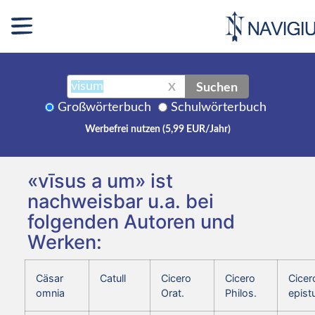
Suchen
X
Großwörterbuch
Schulwörterbuch
Werbefrei nutzen (5,99 EUR/Jahr)
«vīsus a um» ist
nachweisbar u.a. bei
folgenden Autoren und
Werken:
Cäsar
Catull
Cicero
Cicero
Cicer
omnia
Orat.
Philos.
epist