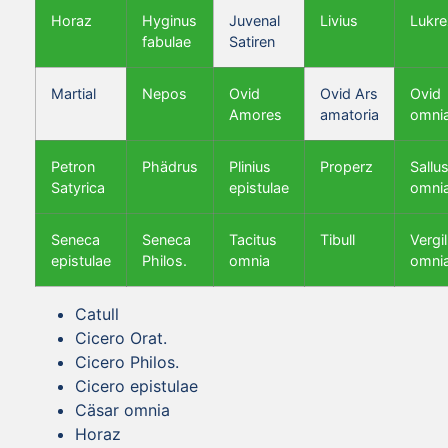
Horaz
Hyginus
Juvenal
Livius
Lukre
fabulae
Satiren
Martial
Nepos
Ovid
Ovid Ars
Ovid
Amores
amatoria
omni
Petron
Phädrus
Plinius
Properz
Sallus
Satyrica
epistulae
omni
Seneca
Seneca
Tacitus
Tibull
Vergil
epistulae
Philos.
omnia
omni
Catull
Cicero Orat.
Cicero Philos.
Cicero epistulae
Cäsar omnia
Horaz