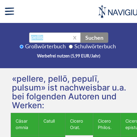
Suchen
X
Großwörterbuch
Schulwörterbuch
Werbefrei nutzen (5,99 EUR/Jahr)
«pellere, pellō, pepulī,
pulsum» ist nachweisbar u.a.
bei folgenden Autoren und
Werken:
Cäsar
Catull
Cicero
Cicero
Cicer
omnia
Orat.
Philos.
epist