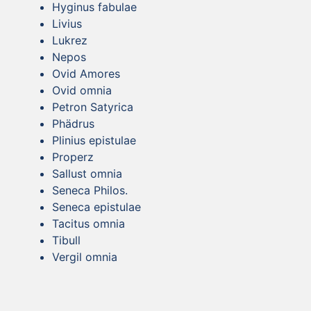
Hyginus fabulae
Livius
Lukrez
Nepos
Ovid Amores
Ovid omnia
Petron Satyrica
Phädrus
Plinius epistulae
Properz
Sallust omnia
Seneca Philos.
Seneca epistulae
Tacitus omnia
Tibull
Vergil omnia