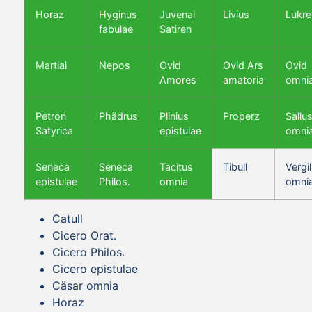
Horaz
Hyginus
Juvenal
Livius
Lukre
fabulae
Satiren
Martial
Nepos
Ovid
Ovid Ars
Ovid
Amores
amatoria
omni
Petron
Phädrus
Plinius
Properz
Sallus
Satyrica
epistulae
omni
Seneca
Seneca
Tacitus
Tibull
Vergil
epistulae
Philos.
omnia
omni
Catull
Cicero Orat.
Cicero Philos.
Cicero epistulae
Cäsar omnia
Horaz