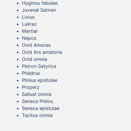
Hyginus fabulae
Juvenal Satiren
Livius
Lukrez
Martial
Nepos
Ovid Amores
Ovid Ars amatoria
Ovid omnia
Petron Satyrica
Phädrus
Plinius epistulae
Properz
Sallust omnia
Seneca Philos.
Seneca epistulae
Tacitus omnia