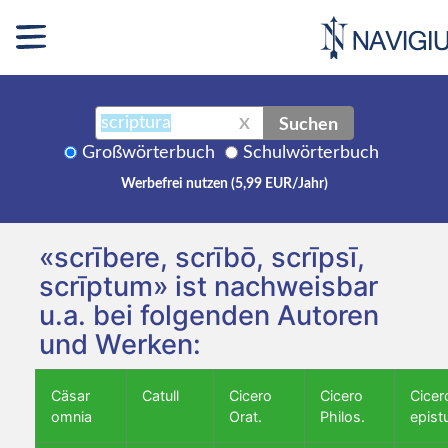
Suchen
X
Großwörterbuch
Schulwörterbuch
Werbefrei nutzen (5,99 EUR/Jahr)
«scrībere, scrībō, scrīpsī,
scrīptum» ist nachweisbar
u.a. bei folgenden Autoren
und Werken:
Cäsar
Catull
Cicero
Cicero
Cicer
omnia
Orat.
Philos.
epist