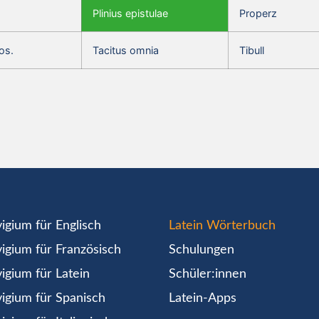
Plinius epistulae
Properz
os.
Tacitus omnia
Tibull
igium für Englisch
Latein Wörterbuch
igium für Französisch
Schulungen
igium für Latein
Schüler:innen
igium für Spanisch
Latein-Apps