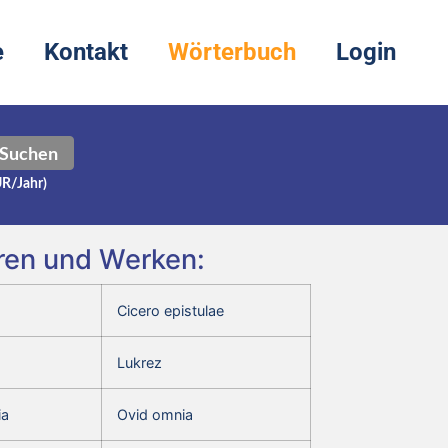
e
Kontakt
Wörterbuch
Login
Suchen
UR/Jahr)
oren und Werken:
Cicero epistulae
Lukrez
ia
Ovid omnia