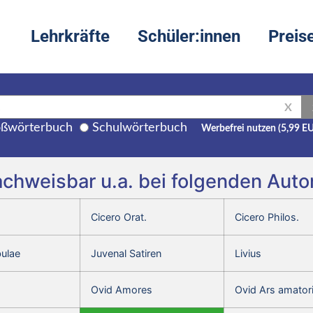
Lehrkräfte
Schüler:innen
Preis
X
ßwörterbuch
Schulwörterbuch
Werbefrei nutzen (5,99 E
achweisbar u.a. bei folgenden Aut
Cicero Orat.
Cicero Philos.
bulae
Juvenal Satiren
Livius
Ovid Amores
Ovid Ars amator