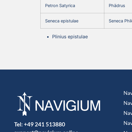
Petron Satyrica
Phädrus
Seneca epistulae
Seneca Phil
Plinius epistulae
Nav
Nav
Nav
Tel:
+49 241 513880
Nav