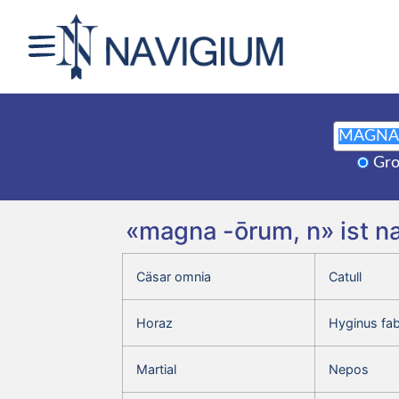
Gro
«magna -ōrum, n» ist n
Cäsar omnia
Catull
Horaz
Hyginus fa
Martial
Nepos