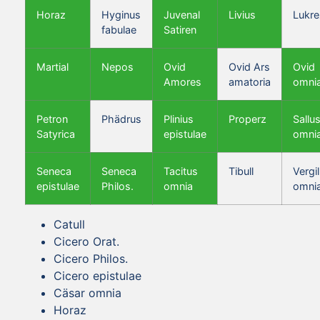
Horaz
Hyginus
Juvenal
Livius
Lukre
fabulae
Satiren
Martial
Nepos
Ovid
Ovid Ars
Ovid
Amores
amatoria
omni
Petron
Phädrus
Plinius
Properz
Sallus
Satyrica
epistulae
omni
Seneca
Seneca
Tacitus
Tibull
Vergil
epistulae
Philos.
omnia
omni
Catull
Cicero Orat.
Cicero Philos.
Cicero epistulae
Cäsar omnia
Horaz