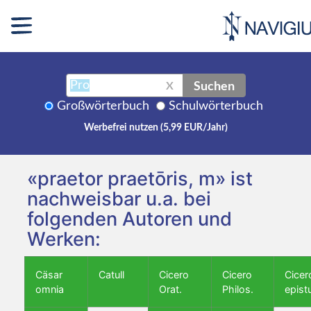
Suchen
X
Großwörterbuch
Schulwörterbuch
Werbefrei nutzen (5,99 EUR/Jahr)
«praetor praetōris, m» ist
nachweisbar u.a. bei
folgenden Autoren und
Werken:
Cäsar
Catull
Cicero
Cicero
Cicer
omnia
Orat.
Philos.
epist