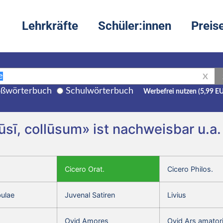
Lehrkräfte
Schüler:innen
Preis
X
ßwörterbuch
Schulwörterbuch
Werbefrei nutzen (5,99 E
lūsī, collūsum» ist nachweisbar u.a
Cicero Orat.
Cicero Philos.
bulae
Juvenal Satiren
Livius
Ovid Amores
Ovid Ars amator