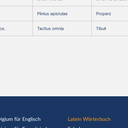
Plinius epistulae
Properz
os.
Tacitus omnia
Tibull
igium für Englisch
Latein Wörterbuch