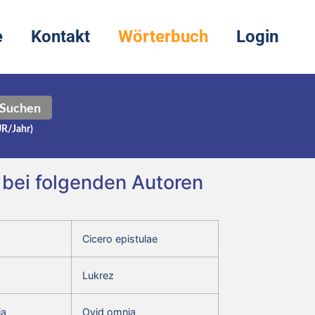
e
Kontakt
Wörterbuch
Login
Suchen
UR/Jahr)
. bei folgenden Autoren
Cicero epistulae
Lukrez
ia
Ovid omnia