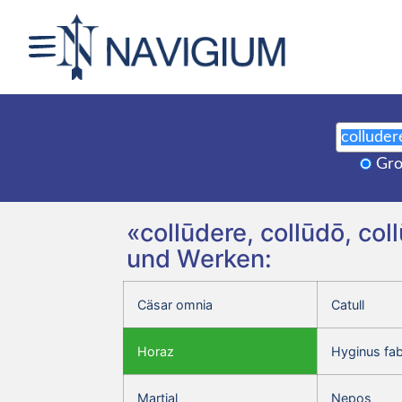
Gro
«collūdere, collūdō, col
und Werken:
Cäsar omnia
Catull
Horaz
Hyginus fa
Martial
Nepos