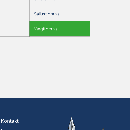
Sallust omnia
Vergil omnia
Kontakt