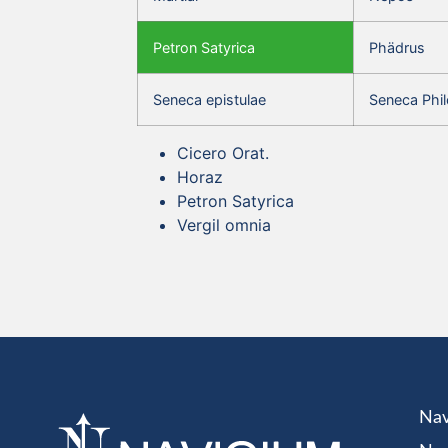
Petron Satyrica
Phädrus
Seneca epistulae
Seneca Phil
Cicero Orat.
Horaz
Petron Satyrica
Vergil omnia
Nav