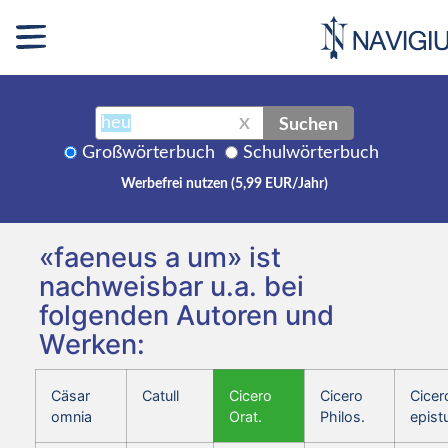
Suchen
X
Großwörterbuch
Schulwörterbuch
Werbefrei nutzen (5,99 EUR/Jahr)
«faeneus a um» ist
nachweisbar u.a. bei
folgenden Autoren und
Werken:
Cäsar
Catull
Cicero
Cicero
Cicer
omnia
Orat.
Philos.
epist