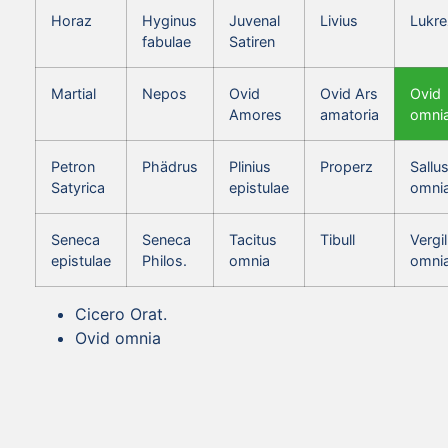
Horaz
Hyginus
Juvenal
Livius
Lukre
fabulae
Satiren
Martial
Nepos
Ovid
Ovid Ars
Ovid
Amores
amatoria
omni
Petron
Phädrus
Plinius
Properz
Sallus
Satyrica
epistulae
omni
Seneca
Seneca
Tacitus
Tibull
Vergil
epistulae
Philos.
omnia
omni
Cicero Orat.
Ovid omnia