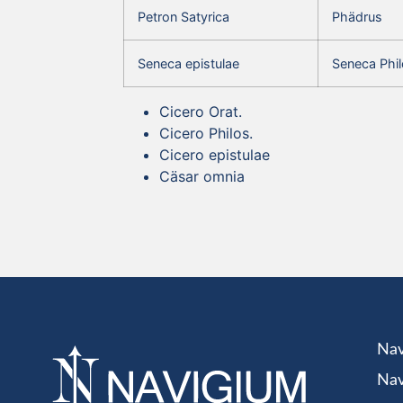
Petron Satyrica
Phädrus
Seneca epistulae
Seneca Phil
Cicero Orat.
Cicero Philos.
Cicero epistulae
Cäsar omnia
Nav
Nav