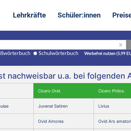
Lehrkräfte
Schüler:innen
Preis
X
ßwörterbuch
Schulwörterbuch
Werbefrei nutzen (5,99 E
f» ist nachweisbar u.a. bei folgende
Cicero Orat.
Cicero Philos.
bulae
Juvenal Satiren
Livius
Ovid Amores
Ovid Ars amator