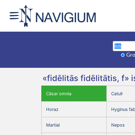
Gro
«fidēlitās fidēlitātis, 
Cäsar omnia
Catull
Horaz
Hyginus fa
Martial
Nepos