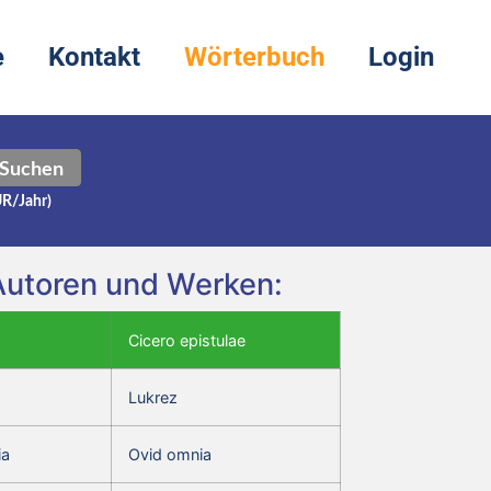
e
Kontakt
Wörterbuch
Login
Suchen
UR/Jahr)
n Autoren und Werken:
Cicero epistulae
Lukrez
ia
Ovid omnia