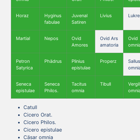
Horaz
Hyginus
Juvenal
Livius
Lukre
fabulae
Satiren
Martial
Nepos
Ovid
Ovid Ars
Ovid
Amores
amatoria
omni
Petron
Phädrus
Plinius
Properz
Sallus
Satyrica
epistulae
omni
Seneca
Seneca
Tacitus
Tibull
Vergil
epistulae
Philos.
omnia
omni
Catull
Cicero Orat.
Cicero Philos.
Cicero epistulae
Cäsar omnia