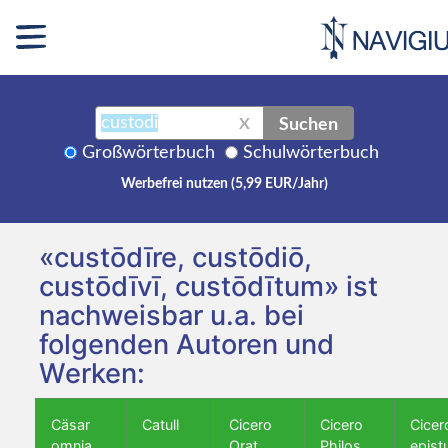
Suchen
X
Großwörterbuch
Schulwörterbuch
Werbefrei nutzen (5,99 EUR/Jahr)
«custōdīre, custōdiō,
custōdīvī, custōdītum» ist
nachweisbar u.a. bei
folgenden Autoren und
Werken:
Cäsar
Catull
Cicero
Cicero
Cicer
omnia
Orat.
Philos.
epist