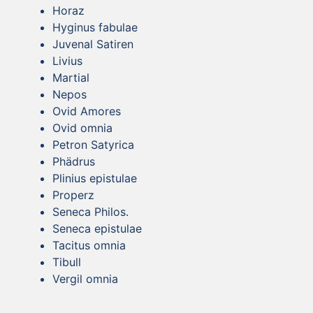
Horaz
Hyginus fabulae
Juvenal Satiren
Livius
Martial
Nepos
Ovid Amores
Ovid omnia
Petron Satyrica
Phädrus
Plinius epistulae
Properz
Seneca Philos.
Seneca epistulae
Tacitus omnia
Tibull
Vergil omnia