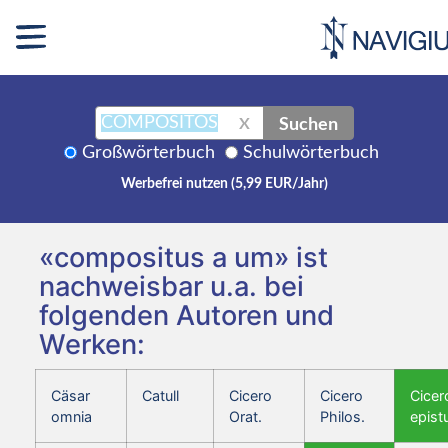
Suchen
X
Großwörterbuch
Schulwörterbuch
Werbefrei nutzen (5,99 EUR/Jahr)
«compositus a um» ist
nachweisbar u.a. bei
folgenden Autoren und
Werken:
Cäsar
Catull
Cicero
Cicero
Cicer
omnia
Orat.
Philos.
epist