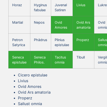
Horaz
Hyginus
Juvenal
Livius
Lukre
fabulae
Satiren
Martial
Nepos
Ovid
Ovid Ars
Ovid
Amores
amatoria
omni
Petron
Phädrus
Plinius
Properz
Sallus
Satyrica
epistulae
omni
Seneca
Seneca
Tacitus
Tibull
Vergil
epistulae
Philos.
omnia
omni
Cicero epistulae
Livius
Ovid Amores
Ovid Ars amatoria
Properz
Sallust omnia