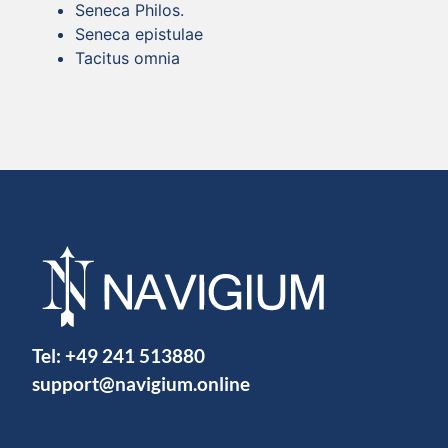
Seneca Philos.
Seneca epistulae
Tacitus omnia
Tel:
+49 241 513880
support@navigium.online