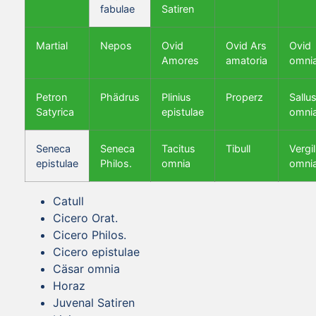
fabulae
Satiren
Martial
Nepos
Ovid
Ovid Ars
Ovid
Amores
amatoria
omni
Petron
Phädrus
Plinius
Properz
Sallus
Satyrica
epistulae
omni
Seneca
Seneca
Tacitus
Tibull
Vergil
epistulae
Philos.
omnia
omni
Catull
Cicero Orat.
Cicero Philos.
Cicero epistulae
Cäsar omnia
Horaz
Juvenal Satiren