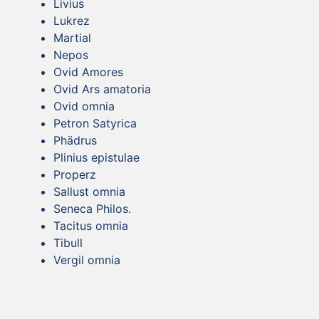
Livius
Lukrez
Martial
Nepos
Ovid Amores
Ovid Ars amatoria
Ovid omnia
Petron Satyrica
Phädrus
Plinius epistulae
Properz
Sallust omnia
Seneca Philos.
Tacitus omnia
Tibull
Vergil omnia