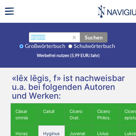
Suchen
X
Großwörterbuch
Schulwörterbuch
Werbefrei nutzen (5,99 EUR/Jahr)
«lēx lēgis, f» ist nachweisbar
u.a. bei folgenden Autoren
und Werken:
Cäsar
Catull
Cicero
Cicero
Cicer
omnia
Orat.
Philos.
epist
Horaz
Hyginus
Juvenal
Livius
Lukre