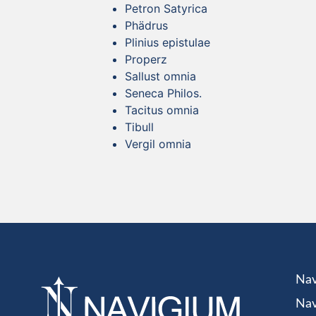
Petron Satyrica
Phädrus
Plinius epistulae
Properz
Sallust omnia
Seneca Philos.
Tacitus omnia
Tibull
Vergil omnia
Nav
Nav