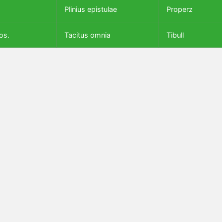
Plinius epistulae
Properz
os.
Tacitus omnia
Tibull