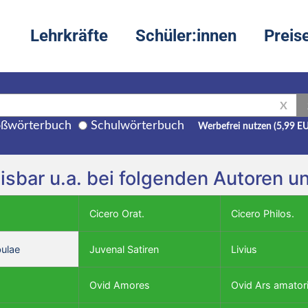
Lehrkräfte
Schüler:innen
Preis
X
ßwörterbuch
Schulwörterbuch
Werbefrei nutzen (5,99 E
weisbar u.a. bei folgenden Autoren 
Cicero Orat.
Cicero Philos.
bulae
Juvenal Satiren
Livius
Ovid Amores
Ovid Ars amator