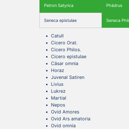
Petron Satyrica
Phädrus
Seneca epistulae
Seneca Phil
Catull
Cicero Orat.
Cicero Philos.
Cicero epistulae
Cäsar omnia
Horaz
Juvenal Satiren
Livius
Lukrez
Martial
Nepos
Ovid Amores
Ovid Ars amatoria
Ovid omnia