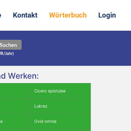
e
Kontakt
Wörterbuch
Login
Suchen
UR/Jahr)
und Werken:
Cicero epistulae
Lukrez
ia
Ovid omnia