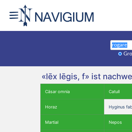
Gro
«lēx lēgis, f» ist nach
Cäsar omnia
Catull
Horaz
Hyginus fa
Martial
Nepos