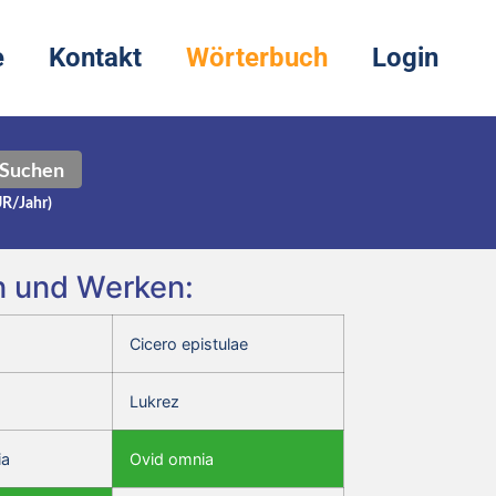
e
Kontakt
Wörterbuch
Login
Suchen
UR/Jahr)
n und Werken:
Cicero epistulae
Lukrez
ia
Ovid omnia