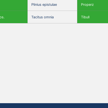
Plinius epistulae
Properz
os.
Tacitus omnia
Tibull