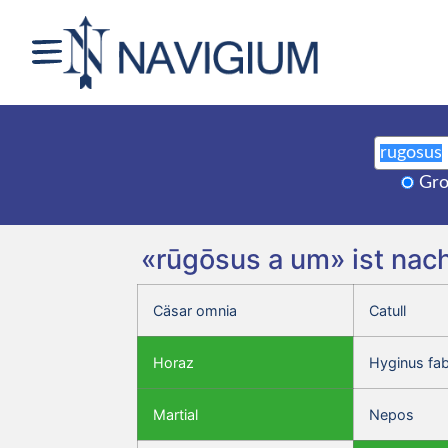
Gro
«rūgōsus a um» ist nac
Cäsar omnia
Catull
Horaz
Hyginus fa
Martial
Nepos