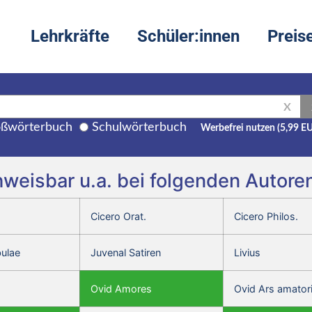
Lehrkräfte
Schüler:innen
Preis
X
ßwörterbuch
Schulwörterbuch
Werbefrei nutzen (5,99 E
hweisbar u.a. bei folgenden Autore
Cicero Orat.
Cicero Philos.
bulae
Juvenal Satiren
Livius
Ovid Amores
Ovid Ars amator