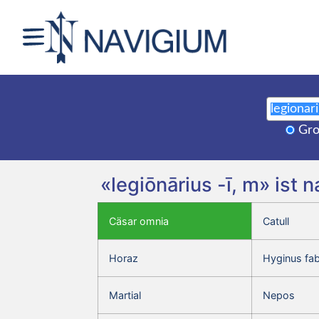
Gro
«legiōnārius -ī, m» ist
Cäsar omnia
Catull
Horaz
Hyginus fa
Martial
Nepos