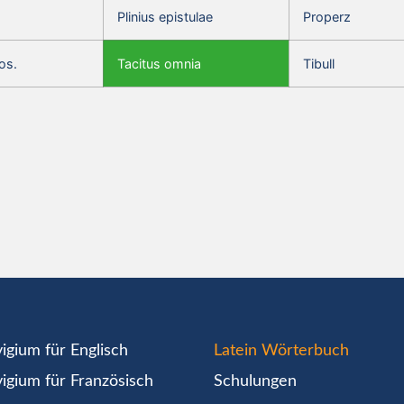
Plinius epistulae
Properz
os.
Tacitus omnia
Tibull
igium für Englisch
Latein Wörterbuch
igium für Französisch
Schulungen