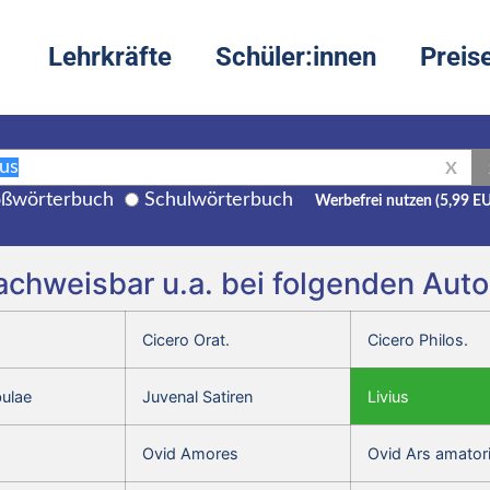
Lehrkräfte
Schüler:innen
Preis
X
ßwörterbuch
Schulwörterbuch
Werbefrei nutzen (5,99 E
 nachweisbar u.a. bei folgenden Au
Cicero Orat.
Cicero Philos.
bulae
Juvenal Satiren
Livius
Ovid Amores
Ovid Ars amator