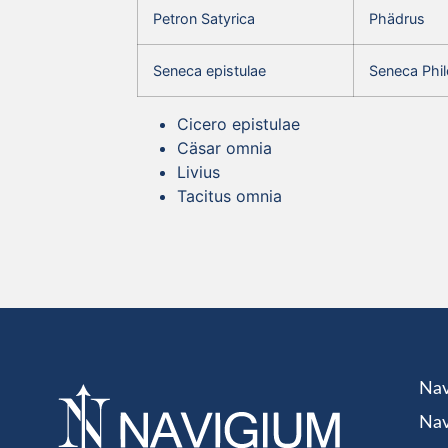
Petron Satyrica
Phädrus
Seneca epistulae
Seneca Phil
Cicero epistulae
Cäsar omnia
Livius
Tacitus omnia
Nav
Nav