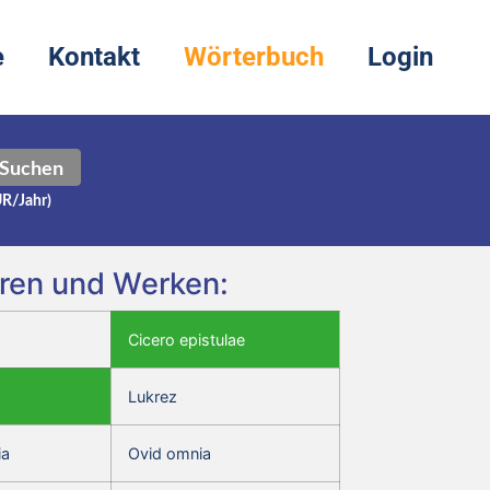
e
Kontakt
Wörterbuch
Login
Suchen
UR/Jahr)
toren und Werken:
Cicero epistulae
Lukrez
ia
Ovid omnia