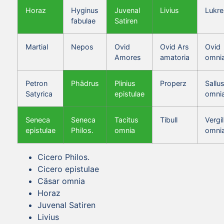
Horaz
Hyginus
Juvenal
Livius
Lukre
fabulae
Satiren
Martial
Nepos
Ovid
Ovid Ars
Ovid
Amores
amatoria
omni
Petron
Phädrus
Plinius
Properz
Sallus
Satyrica
epistulae
omni
Seneca
Seneca
Tacitus
Tibull
Vergil
epistulae
Philos.
omnia
omni
Cicero Philos.
Cicero epistulae
Cäsar omnia
Horaz
Juvenal Satiren
Livius