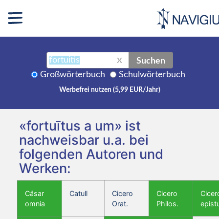
Suchen
X
Großwörterbuch
Schulwörterbuch
Werbefrei nutzen (5,99 EUR/Jahr)
«fortuītus a um» ist
nachweisbar u.a. bei
folgenden Autoren und
Werken:
Cäsar
Catull
Cicero
Cicero
Cicer
omnia
Orat.
Philos.
epist