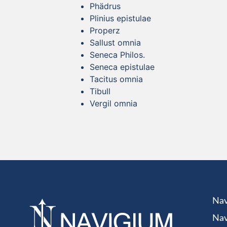
Phädrus
Plinius epistulae
Properz
Sallust omnia
Seneca Philos.
Seneca epistulae
Tacitus omnia
Tibull
Vergil omnia
Nav
Nav