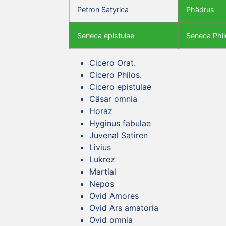
Petron Satyrica
Phädrus
Seneca epistulae
Seneca Phil
Cicero Orat.
Cicero Philos.
Cicero epistulae
Cäsar omnia
Horaz
Hyginus fabulae
Juvenal Satiren
Livius
Lukrez
Martial
Nepos
Ovid Amores
Ovid Ars amatoria
Ovid omnia