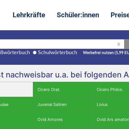
Lehrkräfte
Schüler:innen
Preis
X
ßwörterbuch
Schulwörterbuch
Werbefrei nutzen (5,99 E
st nachweisbar u.a. bei folgenden 
Cicero Orat.
Cicero Philos.
bulae
Juvenal Satiren
Livius
Ovid Amores
Ovid Ars amator