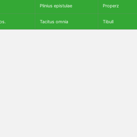
Plinius epistulae
Properz
os.
Tacitus omnia
Tibull