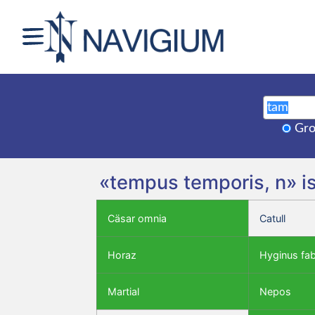
Gro
«tempus temporis, n» i
Cäsar omnia
Catull
Horaz
Hyginus fa
Martial
Nepos