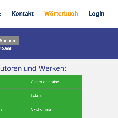
e
Kontakt
Wörterbuch
Login
Suchen
UR/Jahr)
Autoren und Werken:
Cicero epistulae
Lukrez
ia
Ovid omnia