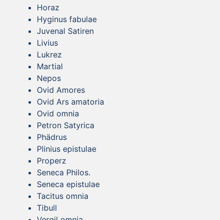
Horaz
Hyginus fabulae
Juvenal Satiren
Livius
Lukrez
Martial
Nepos
Ovid Amores
Ovid Ars amatoria
Ovid omnia
Petron Satyrica
Phädrus
Plinius epistulae
Properz
Seneca Philos.
Seneca epistulae
Tacitus omnia
Tibull
Vergil omnia