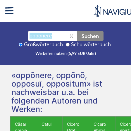
Suchen
X
Großwörterbuch
Schulwörterbuch
Werbefrei nutzen (5,99 EUR/Jahr)
«oppōnere, oppōnō,
opposuī, oppositum» ist
nachweisbar u.a. bei
folgenden Autoren und
Werken:
Cäsar
Catull
Cicero
Cicero
Cicer
omnia
Orat.
Philos.
epist