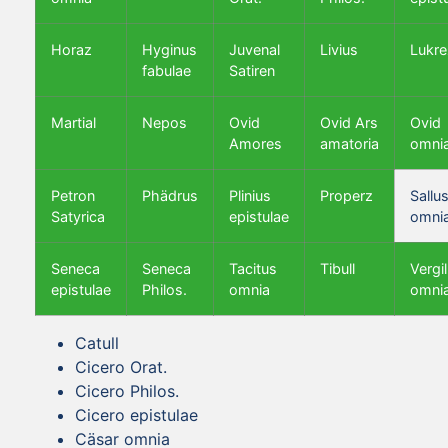
Horaz
Hyginus
Juvenal
Livius
Lukre
fabulae
Satiren
Martial
Nepos
Ovid
Ovid Ars
Ovid
Amores
amatoria
omni
Petron
Phädrus
Plinius
Properz
Sallus
Satyrica
epistulae
omni
Seneca
Seneca
Tacitus
Tibull
Vergil
epistulae
Philos.
omnia
omni
Catull
Cicero Orat.
Cicero Philos.
Cicero epistulae
Cäsar omnia