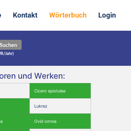
e
Kontakt
Wörterbuch
Login
Suchen
UR/Jahr)
toren und Werken:
Cicero epistulae
Lukrez
ia
Ovid omnia