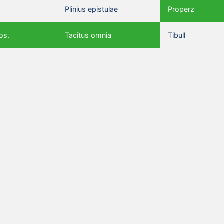
Plinius epistulae
Properz
os.
Tacitus omnia
Tibull