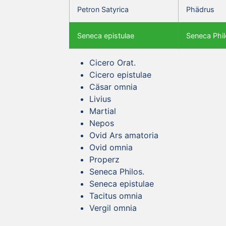
Petron Satyrica
Phädrus
Seneca epistulae
Seneca Phil
Cicero Orat.
Cicero epistulae
Cäsar omnia
Livius
Martial
Nepos
Ovid Ars amatoria
Ovid omnia
Properz
Seneca Philos.
Seneca epistulae
Tacitus omnia
Vergil omnia