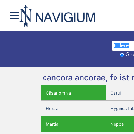
Gro
«ancora ancorae, f» ist
Cäsar omnia
Catull
Horaz
Hyginus fa
Martial
Nepos