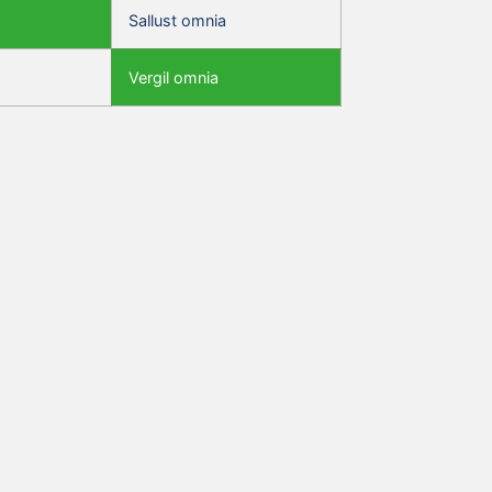
Sallust omnia
Vergil omnia