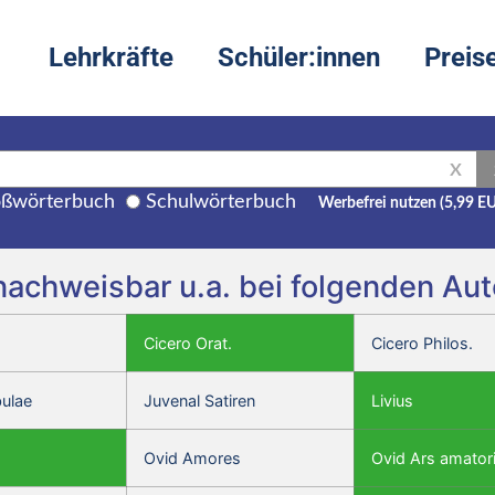
Lehrkräfte
Schüler:innen
Preis
X
ßwörterbuch
Schulwörterbuch
Werbefrei nutzen (5,99 E
 nachweisbar u.a. bei folgenden Au
Cicero Orat.
Cicero Philos.
bulae
Juvenal Satiren
Livius
Ovid Amores
Ovid Ars amator