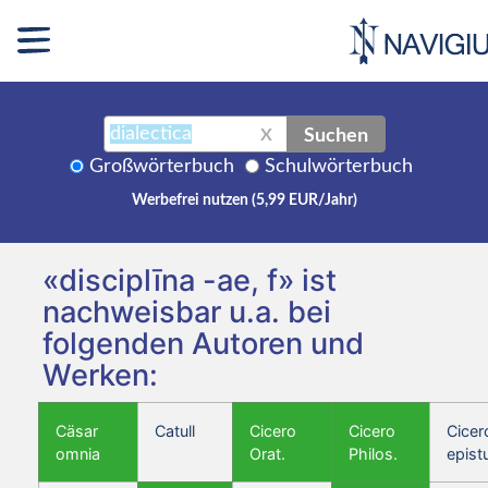
Suchen
X
Großwörterbuch
Schulwörterbuch
Werbefrei nutzen (5,99 EUR/Jahr)
«disciplīna -ae, f» ist
nachweisbar u.a. bei
folgenden Autoren und
Werken:
Cäsar
Catull
Cicero
Cicero
Cicer
omnia
Orat.
Philos.
epist