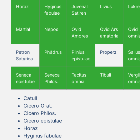
Horaz
Hyginus
Juvenal
Livius
Lukre
fabulae
Satiren
Martial
Nepos
Ovid
Ovid Ars
Ovid
Amores
amatoria
omni
Petron
Phädrus
Plinius
Properz
Sallus
Satyrica
epistulae
omni
Seneca
Seneca
Tacitus
Tibull
Vergil
epistulae
Philos.
omnia
omni
Catull
Cicero Orat.
Cicero Philos.
Cicero epistulae
Horaz
Hyginus fabulae