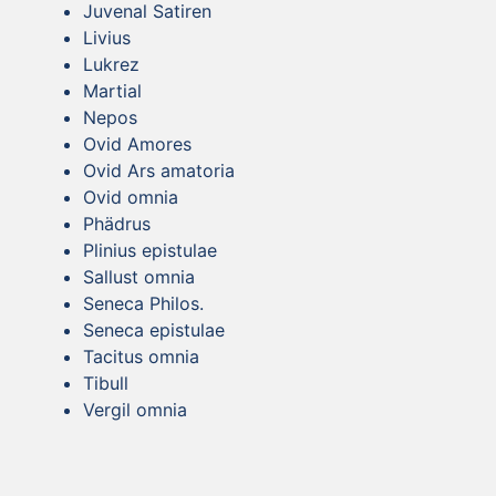
Juvenal Satiren
Livius
Lukrez
Martial
Nepos
Ovid Amores
Ovid Ars amatoria
Ovid omnia
Phädrus
Plinius epistulae
Sallust omnia
Seneca Philos.
Seneca epistulae
Tacitus omnia
Tibull
Vergil omnia