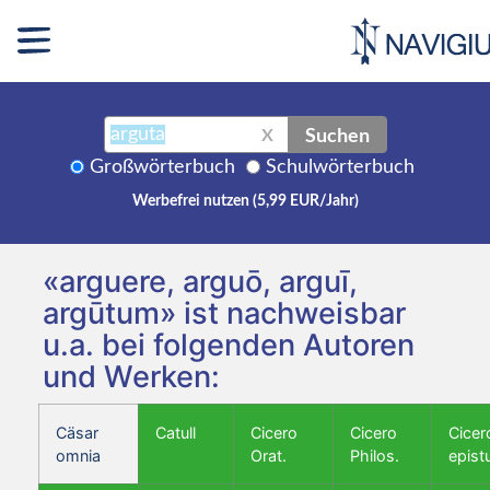
Suchen
X
Großwörterbuch
Schulwörterbuch
Werbefrei nutzen (5,99 EUR/Jahr)
«arguere, arguō, arguī,
argūtum» ist nachweisbar
u.a. bei folgenden Autoren
und Werken:
Cäsar
Catull
Cicero
Cicero
Cicer
omnia
Orat.
Philos.
epist