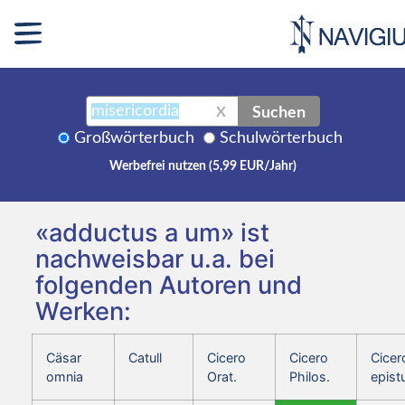
Suchen
X
Großwörterbuch
Schulwörterbuch
Werbefrei nutzen (5,99 EUR/Jahr)
«adductus a um» ist
nachweisbar u.a. bei
folgenden Autoren und
Werken:
Cäsar
Catull
Cicero
Cicero
Cicer
omnia
Orat.
Philos.
epist