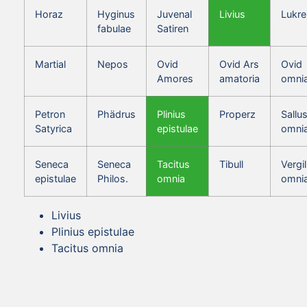
Horaz
Hyginus
Juvenal
Livius
Lukre
fabulae
Satiren
Martial
Nepos
Ovid
Ovid Ars
Ovid
Amores
amatoria
omni
Petron
Phädrus
Plinius
Properz
Sallus
Satyrica
epistulae
omni
Seneca
Seneca
Tacitus
Tibull
Vergil
epistulae
Philos.
omnia
omni
Livius
Plinius epistulae
Tacitus omnia