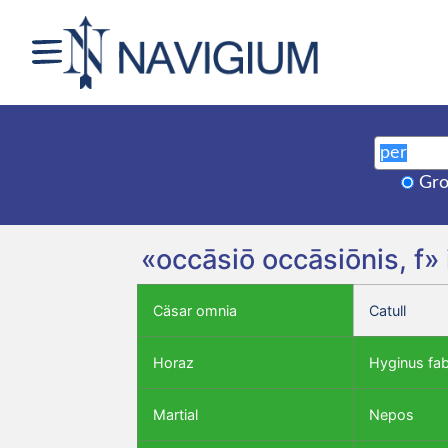
Gro
«occāsiō occāsiōnis, f»
Cäsar omnia
Catull
Horaz
Hyginus fa
Martial
Nepos