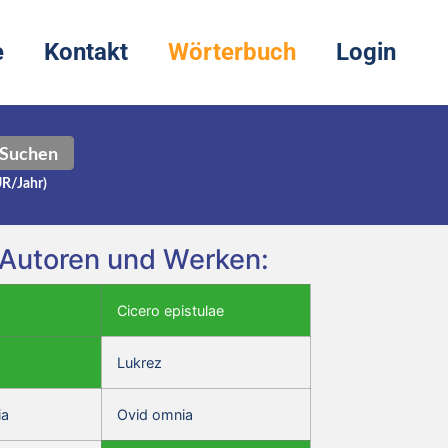
e
Kontakt
Wörterbuch
Login
Suchen
UR/Jahr)
n Autoren und Werken:
Cicero epistulae
Lukrez
ia
Ovid omnia