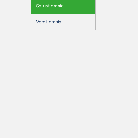
Sallust omnia
Vergil omnia