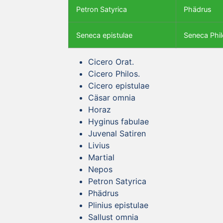
Petron Satyrica
Phädrus
Seneca epistulae
Seneca Phil
Cicero Orat.
Cicero Philos.
Cicero epistulae
Cäsar omnia
Horaz
Hyginus fabulae
Juvenal Satiren
Livius
Martial
Nepos
Petron Satyrica
Phädrus
Plinius epistulae
Sallust omnia