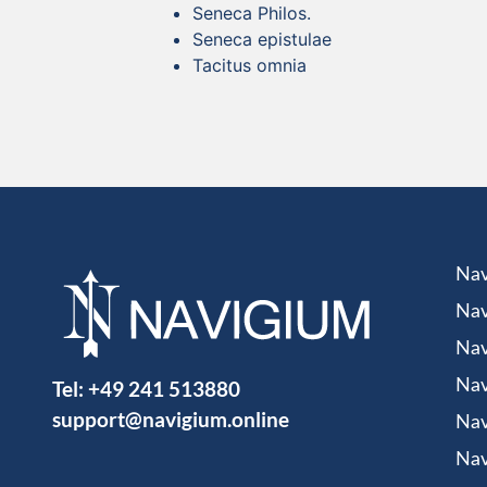
Seneca Philos.
Seneca epistulae
Tacitus omnia
Nav
Nav
Nav
Tel:
+49 241 513880
Nav
support@navigium.online
Nav
Nav