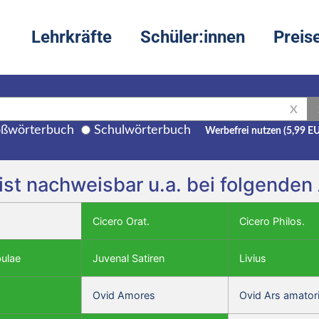
Lehrkräfte
Schüler:innen
Preis
X
ßwörterbuch
Schulwörterbuch
Werbefrei nutzen (5,99 E
 ist nachweisbar u.a. bei folgende
Cicero Orat.
Cicero Philos.
bulae
Juvenal Satiren
Livius
Ovid Amores
Ovid Ars amator