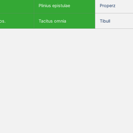
Plinius epistulae
Properz
os.
Tacitus omnia
Tibull