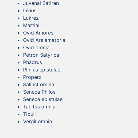
Juvenal Satiren
Livius
Lukrez
Martial
Ovid Amores
Ovid Ars amatoria
Ovid omnia
Petron Satyrica
Phädrus
Plinius epistulae
Properz
Sallust omnia
Seneca Philos.
Seneca epistulae
Tacitus omnia
Tibull
Vergil omnia