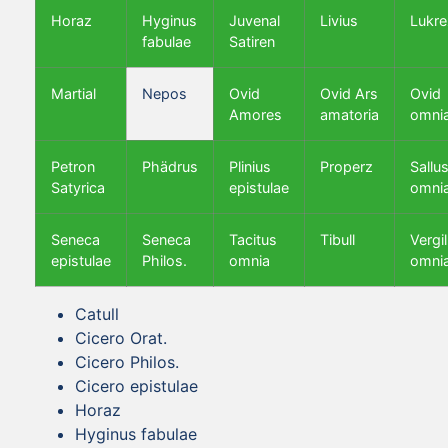
Horaz
Hyginus
Juvenal
Livius
Lukre
fabulae
Satiren
Martial
Nepos
Ovid
Ovid Ars
Ovid
Amores
amatoria
omni
Petron
Phädrus
Plinius
Properz
Sallus
Satyrica
epistulae
omni
Seneca
Seneca
Tacitus
Tibull
Vergil
epistulae
Philos.
omnia
omni
Catull
Cicero Orat.
Cicero Philos.
Cicero epistulae
Horaz
Hyginus fabulae