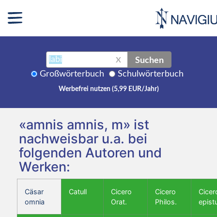
Suchen
X
Großwörterbuch
Schulwörterbuch
Werbefrei nutzen (5,99 EUR/Jahr)
«amnis amnis, m» ist
nachweisbar u.a. bei
folgenden Autoren und
Werken:
Cäsar
Catull
Cicero
Cicero
Cicer
omnia
Orat.
Philos.
epist