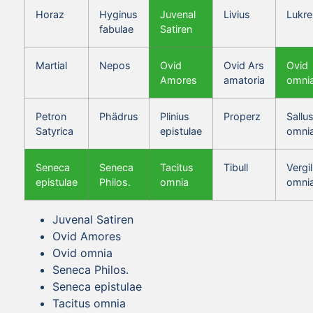
Horaz
Hyginus
Juvenal
Livius
Lukre
fabulae
Satiren
Martial
Nepos
Ovid
Ovid Ars
Ovid
Amores
amatoria
omni
Petron
Phädrus
Plinius
Properz
Sallus
Satyrica
epistulae
omni
Seneca
Seneca
Tacitus
Tibull
Vergil
epistulae
Philos.
omnia
omni
Juvenal Satiren
Ovid Amores
Ovid omnia
Seneca Philos.
Seneca epistulae
Tacitus omnia