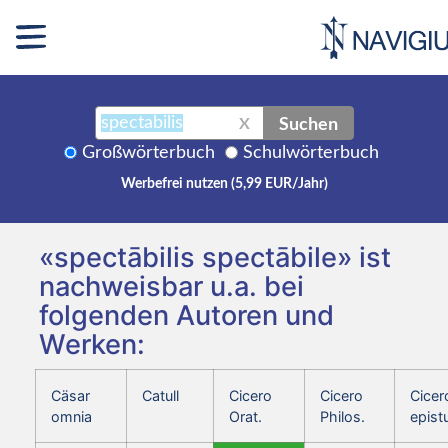
Suchen
X
Großwörterbuch
Schulwörterbuch
Werbefrei nutzen (5,99 EUR/Jahr)
«spectābilis spectābile» ist
nachweisbar u.a. bei
folgenden Autoren und
Werken:
Cäsar
Catull
Cicero
Cicero
Cicer
omnia
Orat.
Philos.
epist