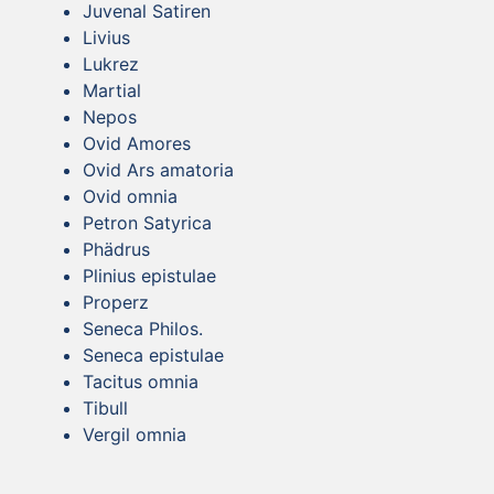
Juvenal Satiren
Livius
Lukrez
Martial
Nepos
Ovid Amores
Ovid Ars amatoria
Ovid omnia
Petron Satyrica
Phädrus
Plinius epistulae
Properz
Seneca Philos.
Seneca epistulae
Tacitus omnia
Tibull
Vergil omnia