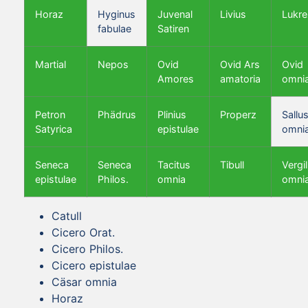
Horaz
Hyginus
Juvenal
Livius
Lukre
fabulae
Satiren
Martial
Nepos
Ovid
Ovid Ars
Ovid
Amores
amatoria
omni
Petron
Phädrus
Plinius
Properz
Sallus
Satyrica
epistulae
omni
Seneca
Seneca
Tacitus
Tibull
Vergil
epistulae
Philos.
omnia
omni
Catull
Cicero Orat.
Cicero Philos.
Cicero epistulae
Cäsar omnia
Horaz