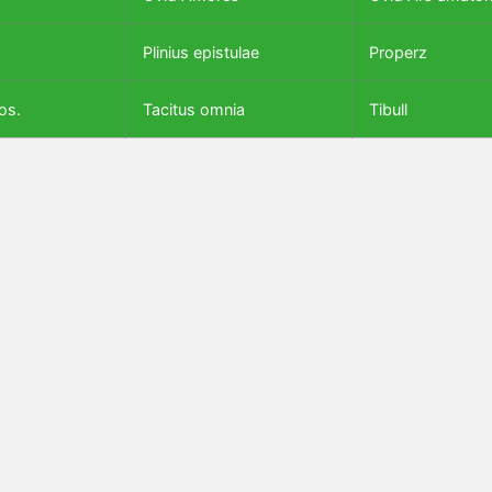
Plinius epistulae
Properz
os.
Tacitus omnia
Tibull