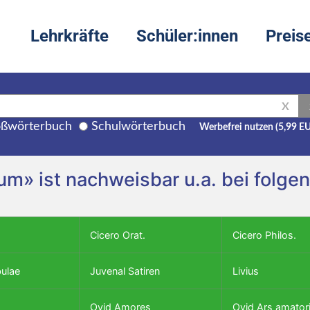
Lehrkräfte
Schüler:innen
Preis
X
ßwörterbuch
Schulwörterbuch
Werbefrei nutzen (5,99 E
ctum» ist nachweisbar u.a. bei folg
Cicero Orat.
Cicero Philos.
bulae
Juvenal Satiren
Livius
Ovid Amores
Ovid Ars amator