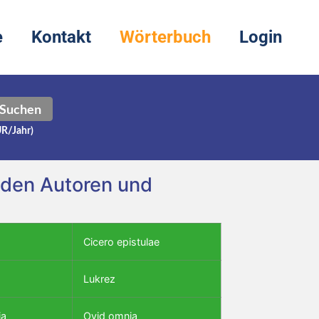
e
Kontakt
Wörterbuch
Login
Suchen
UR/Jahr)
enden Autoren und
Cicero epistulae
Lukrez
ia
Ovid omnia