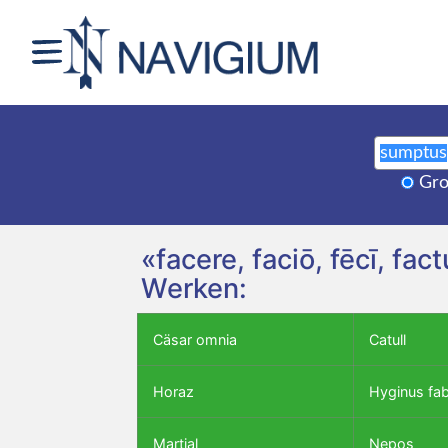
Gro
«facere, faciō, fēcī, fa
Werken:
Cäsar omnia
Catull
Horaz
Hyginus fa
Martial
Nepos