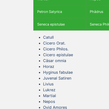
Petron Satyrica
Phädrus
Seneca epistulae
Seneca Phil
Catull
Cicero Orat.
Cicero Philos.
Cicero epistulae
Cäsar omnia
Horaz
Hyginus fabulae
Juvenal Satiren
Livius
Lukrez
Martial
Nepos
Ovid Amores