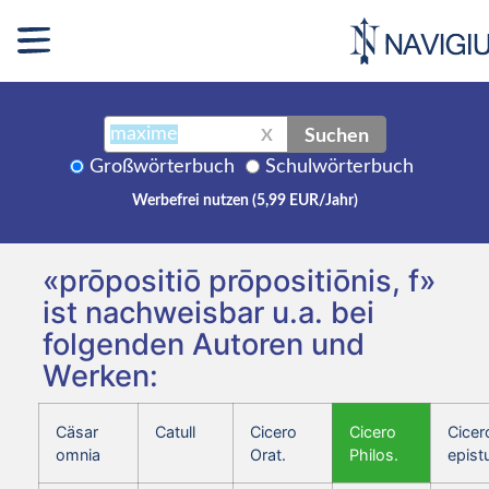
Suchen
X
Großwörterbuch
Schulwörterbuch
Werbefrei nutzen (5,99 EUR/Jahr)
«prōpositiō prōpositiōnis, f»
ist nachweisbar u.a. bei
folgenden Autoren und
Werken:
Cäsar
Catull
Cicero
Cicero
Cicer
omnia
Orat.
Philos.
epist