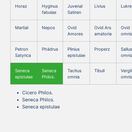
Horaz
Hyginus
Juvenal
Livius
Lukre
fabulae
Satiren
Martial
Nepos
Ovid
Ovid Ars
Ovid
Amores
amatoria
omni
Petron
Phädrus
Plinius
Properz
Sallus
Satyrica
epistulae
omni
Seneca
Seneca
Tacitus
Tibull
Vergil
epistulae
Philos.
omnia
omni
Cicero Philos.
Seneca Philos.
Seneca epistulae