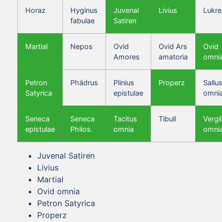
Horaz
Hyginus
Juvenal
Livius
Lukre
fabulae
Satiren
Martial
Nepos
Ovid
Ovid Ars
Ovid
Amores
amatoria
omni
Petron
Phädrus
Plinius
Properz
Sallus
Satyrica
epistulae
omni
Seneca
Seneca
Tacitus
Tibull
Vergil
epistulae
Philos.
omnia
omni
Juvenal Satiren
Livius
Martial
Ovid omnia
Petron Satyrica
Properz