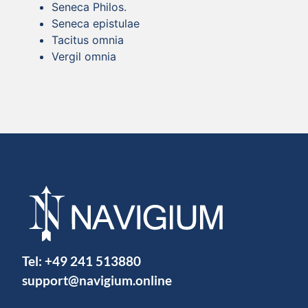
Seneca Philos.
Seneca epistulae
Tacitus omnia
Vergil omnia
Tel:
+49 241 513880
support@navigium.online