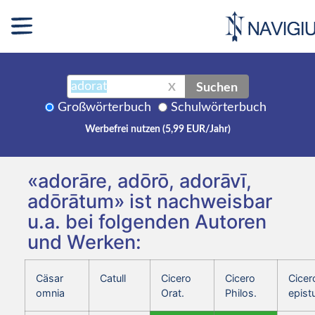
Suchen
X
Großwörterbuch
Schulwörterbuch
Werbefrei nutzen (5,99 EUR/Jahr)
«adorāre, adōrō, adorāvī,
adōrātum» ist nachweisbar
u.a. bei folgenden Autoren
und Werken:
Cäsar
Catull
Cicero
Cicero
Cicer
omnia
Orat.
Philos.
epist