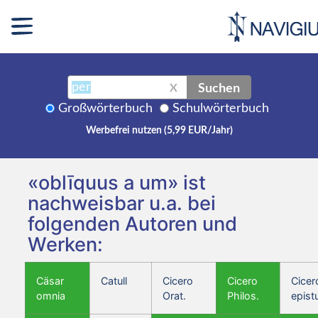
Suchen
X
Großwörterbuch
Schulwörterbuch
Werbefrei nutzen (5,99 EUR/Jahr)
«oblīquus a um» ist
nachweisbar u.a. bei
folgenden Autoren und
Werken:
Cäsar
Catull
Cicero
Cicero
Cicer
omnia
Orat.
Philos.
epist