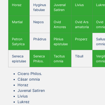
Horaz
Hyginus
Juvenal
Livius
Lukre
fabulae
Satiren
Martial
Nepos
Ovid
Ovid Ars
Ovid
Amores
amatoria
omni
Petron
Phädrus
Plinius
Properz
Sallus
Satyrica
epistulae
omni
Seneca
Seneca
Tacitus
Tibull
Vergil
epistulae
Philos.
omnia
omni
Cicero Philos.
Cäsar omnia
Horaz
Juvenal Satiren
Livius
Lukrez