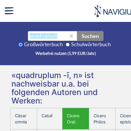
Suchen
X
Großwörterbuch
Schulwörterbuch
Werbefrei nutzen (5,99 EUR/Jahr)
«quadruplum -ī, n» ist
nachweisbar u.a. bei
folgenden Autoren und
Werken:
Cäsar
Catull
Cicero
Cicero
Cicer
omnia
Orat.
Philos.
epist