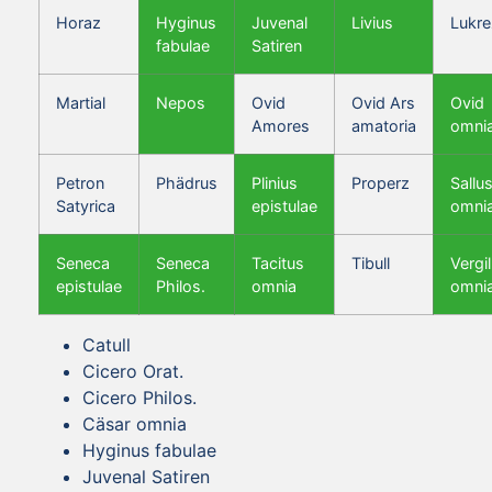
Horaz
Hyginus
Juvenal
Livius
Lukre
fabulae
Satiren
Martial
Nepos
Ovid
Ovid Ars
Ovid
Amores
amatoria
omni
Petron
Phädrus
Plinius
Properz
Sallus
Satyrica
epistulae
omni
Seneca
Seneca
Tacitus
Tibull
Vergil
epistulae
Philos.
omnia
omni
Catull
Cicero Orat.
Cicero Philos.
Cäsar omnia
Hyginus fabulae
Juvenal Satiren