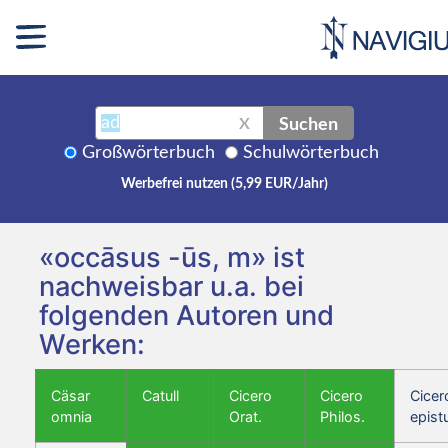
Suchen
X
Großwörterbuch
Schulwörterbuch
Werbefrei nutzen (5,99 EUR/Jahr)
«occāsus -ūs, m» ist
nachweisbar u.a. bei
folgenden Autoren und
Werken:
Cäsar
Catull
Cicero
Cicero
Cicer
omnia
Orat.
Philos.
epist