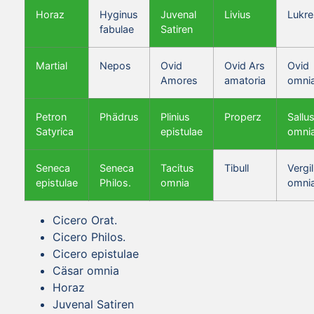
Horaz
Hyginus
Juvenal
Livius
Lukre
fabulae
Satiren
Martial
Nepos
Ovid
Ovid Ars
Ovid
Amores
amatoria
omni
Petron
Phädrus
Plinius
Properz
Sallus
Satyrica
epistulae
omni
Seneca
Seneca
Tacitus
Tibull
Vergil
epistulae
Philos.
omnia
omni
Cicero Orat.
Cicero Philos.
Cicero epistulae
Cäsar omnia
Horaz
Juvenal Satiren