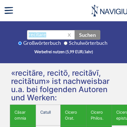
Suchen
X
Großwörterbuch
Schulwörterbuch
Werbefrei nutzen (5,99 EUR/Jahr)
«recitāre, recitō, recitāvī,
recitātum» ist nachweisbar
u.a. bei folgenden Autoren
und Werken:
Cäsar
Catull
Cicero
Cicero
Cicer
omnia
Orat.
Philos.
epist