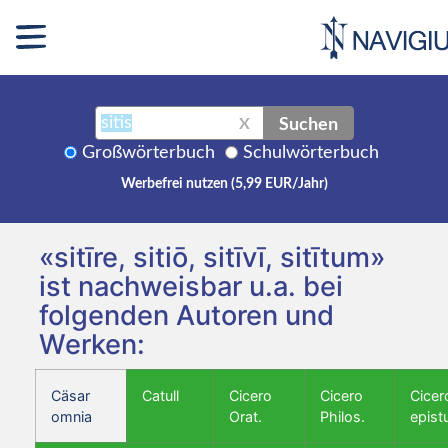
Suchen
X
Großwörterbuch
Schulwörterbuch
Werbefrei nutzen (5,99 EUR/Jahr)
«sitīre, sitiō, sitīvī, sitītum»
ist nachweisbar u.a. bei
folgenden Autoren und
Werken:
Cäsar
Catull
Cicero
Cicero
Cicer
omnia
Orat.
Philos.
epist