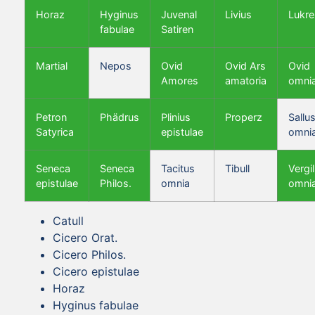
Horaz
Hyginus
Juvenal
Livius
Lukre
fabulae
Satiren
Martial
Nepos
Ovid
Ovid Ars
Ovid
Amores
amatoria
omni
Petron
Phädrus
Plinius
Properz
Sallus
Satyrica
epistulae
omni
Seneca
Seneca
Tacitus
Tibull
Vergil
epistulae
Philos.
omnia
omni
Catull
Cicero Orat.
Cicero Philos.
Cicero epistulae
Horaz
Hyginus fabulae