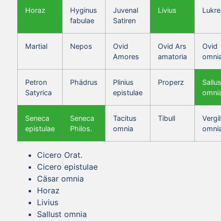
Horaz
Hyginus
Juvenal
Livius
Lukre
fabulae
Satiren
Martial
Nepos
Ovid
Ovid Ars
Ovid
Amores
amatoria
omni
Petron
Phädrus
Plinius
Properz
Sallus
Satyrica
epistulae
omni
Seneca
Seneca
Tacitus
Tibull
Vergil
epistulae
Philos.
omnia
omni
Cicero Orat.
Cicero epistulae
Cäsar omnia
Horaz
Livius
Sallust omnia