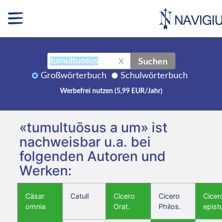
Suchen
X
Großwörterbuch
Schulwörterbuch
Werbefrei nutzen (5,99 EUR/Jahr)
«tumultuōsus a um» ist
nachweisbar u.a. bei
folgenden Autoren und
Werken:
Cäsar
Catull
Cicero
Cicero
Cicer
omnia
Orat.
Philos.
epist