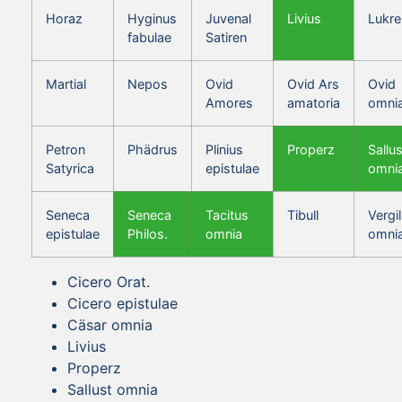
Horaz
Hyginus
Juvenal
Livius
Lukre
fabulae
Satiren
Martial
Nepos
Ovid
Ovid Ars
Ovid
Amores
amatoria
omni
Petron
Phädrus
Plinius
Properz
Sallus
Satyrica
epistulae
omni
Seneca
Seneca
Tacitus
Tibull
Vergil
epistulae
Philos.
omnia
omni
Cicero Orat.
Cicero epistulae
Cäsar omnia
Livius
Properz
Sallust omnia