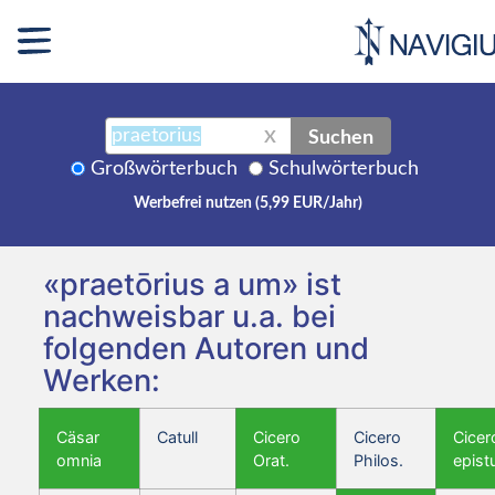
Suchen
X
Großwörterbuch
Schulwörterbuch
Werbefrei nutzen (5,99 EUR/Jahr)
«praetōrius a um» ist
nachweisbar u.a. bei
folgenden Autoren und
Werken:
Cäsar
Catull
Cicero
Cicero
Cicer
omnia
Orat.
Philos.
epist