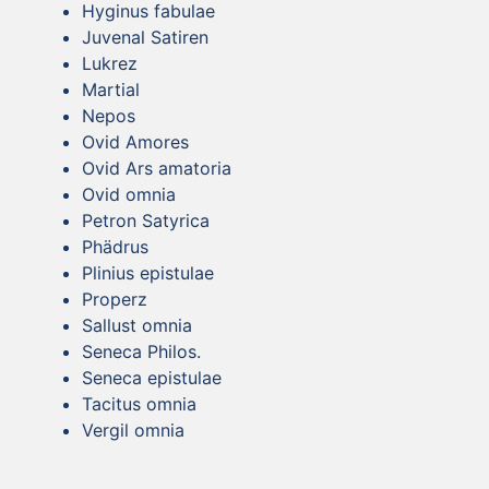
Hyginus fabulae
Juvenal Satiren
Lukrez
Martial
Nepos
Ovid Amores
Ovid Ars amatoria
Ovid omnia
Petron Satyrica
Phädrus
Plinius epistulae
Properz
Sallust omnia
Seneca Philos.
Seneca epistulae
Tacitus omnia
Vergil omnia