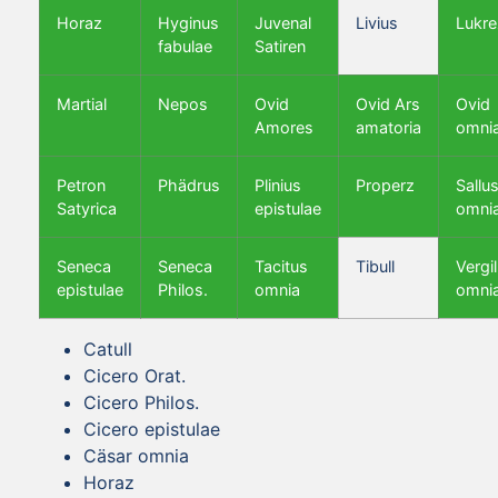
Horaz
Hyginus
Juvenal
Livius
Lukre
fabulae
Satiren
Martial
Nepos
Ovid
Ovid Ars
Ovid
Amores
amatoria
omni
Petron
Phädrus
Plinius
Properz
Sallus
Satyrica
epistulae
omni
Seneca
Seneca
Tacitus
Tibull
Vergil
epistulae
Philos.
omnia
omni
Catull
Cicero Orat.
Cicero Philos.
Cicero epistulae
Cäsar omnia
Horaz