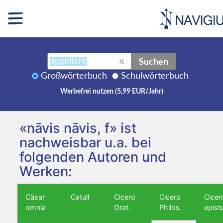
Suchen
X
Großwörterbuch
Schulwörterbuch
Werbefrei nutzen (5,99 EUR/Jahr)
«nāvis nāvis, f» ist
nachweisbar u.a. bei
folgenden Autoren und
Werken:
Cäsar
Catull
Cicero
Cicero
Cicer
omnia
Orat.
Philos.
epist