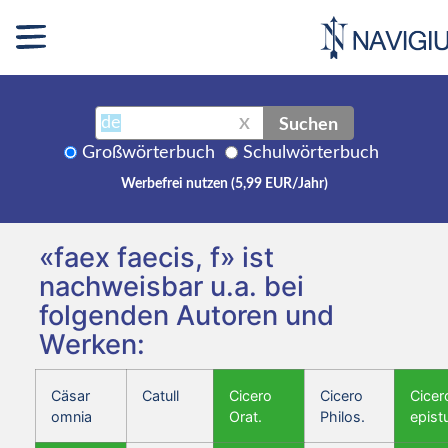
Suchen
X
Großwörterbuch
Schulwörterbuch
Werbefrei nutzen (5,99 EUR/Jahr)
«faex faecis, f» ist
nachweisbar u.a. bei
folgenden Autoren und
Werken:
Cäsar
Catull
Cicero
Cicero
Cicer
omnia
Orat.
Philos.
epist