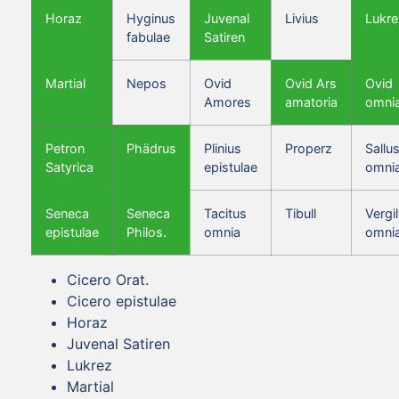
Horaz
Hyginus
Juvenal
Livius
Lukre
fabulae
Satiren
Martial
Nepos
Ovid
Ovid Ars
Ovid
Amores
amatoria
omni
Petron
Phädrus
Plinius
Properz
Sallus
Satyrica
epistulae
omni
Seneca
Seneca
Tacitus
Tibull
Vergil
epistulae
Philos.
omnia
omni
Cicero Orat.
Cicero epistulae
Horaz
Juvenal Satiren
Lukrez
Martial