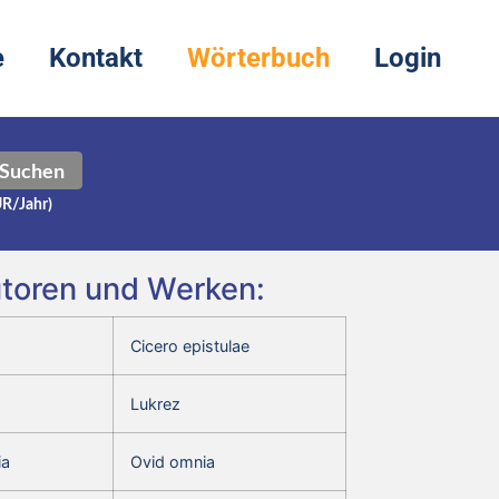
e
Kontakt
Wörterbuch
Login
Suchen
UR/Jahr)
utoren und Werken:
Cicero epistulae
Lukrez
ia
Ovid omnia