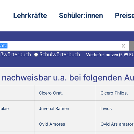
Lehrkräfte
Schüler:innen
Preis
X
ßwörterbuch
Schulwörterbuch
Werbefrei nutzen (5,99 E
t nachweisbar u.a. bei folgenden A
Cicero Orat.
Cicero Philos.
bulae
Juvenal Satiren
Livius
Ovid Amores
Ovid Ars amator