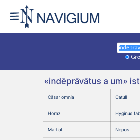
Gro
«indēprāvātus a um» is
Cäsar omnia
Catull
Horaz
Hyginus fa
Martial
Nepos