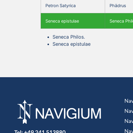
Petron Satyrica
Phädrus
Seneca epistulae
Seneca Phil
Seneca Philos.
Seneca epistulae
Nav
Nav
Nav
Tel:
+49 241 513880
Nav