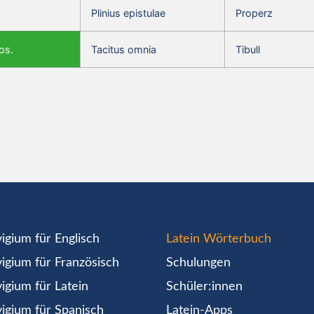
Plinius epistulae
Properz
os.
Tacitus omnia
Tibull
igium für Englisch
Latein Wörterbuch
igium für Französisch
Schulungen
igium für Latein
Schüler:innen
igium für Spanisch
Latein-Apps