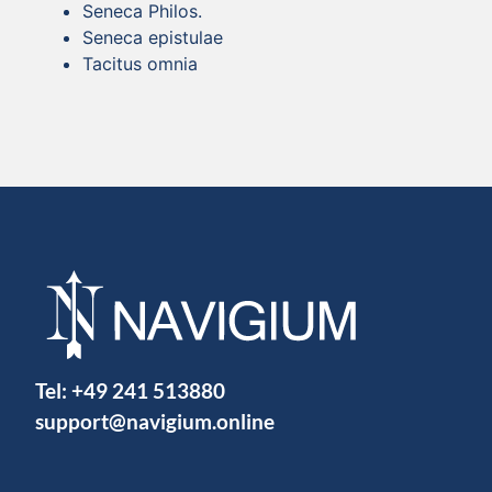
Seneca Philos.
Seneca epistulae
Tacitus omnia
Tel:
+49 241 513880
support@navigium.online