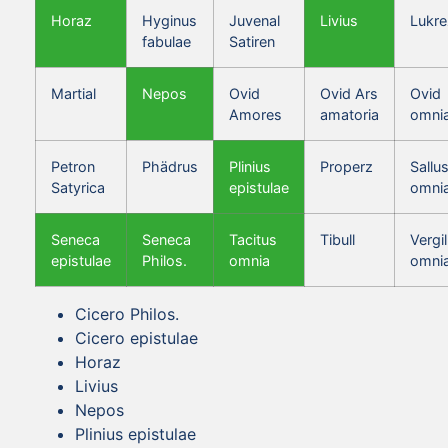
Horaz
Hyginus
Juvenal
Livius
Lukre
fabulae
Satiren
Martial
Nepos
Ovid
Ovid Ars
Ovid
Amores
amatoria
omni
Petron
Phädrus
Plinius
Properz
Sallus
Satyrica
epistulae
omni
Seneca
Seneca
Tacitus
Tibull
Vergil
epistulae
Philos.
omnia
omni
Cicero Philos.
Cicero epistulae
Horaz
Livius
Nepos
Plinius epistulae