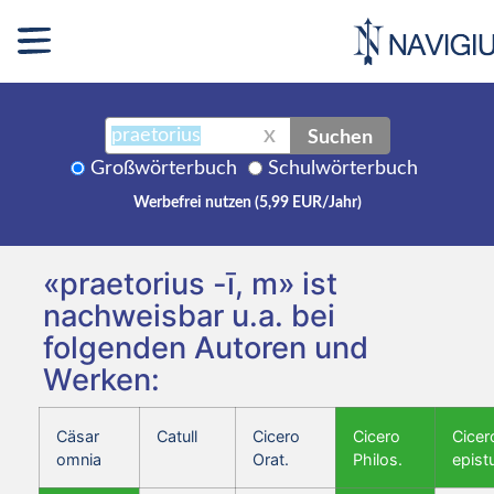
Suchen
X
Großwörterbuch
Schulwörterbuch
Werbefrei nutzen (5,99 EUR/Jahr)
«praetorius -ī, m» ist
nachweisbar u.a. bei
folgenden Autoren und
Werken:
Cäsar
Catull
Cicero
Cicero
Cicer
omnia
Orat.
Philos.
epist