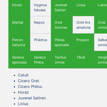
Horaz
Hyginus
Juvenal
Livius
Lukre
fabulae
Satiren
Martial
Nepos
Ovid
Ovid Ars
Ovid
Amores
amatoria
omni
Petron
Phädrus
Plinius
Properz
Sallus
Satyrica
epistulae
omni
Seneca
Seneca
Tacitus
Tibull
Vergil
epistulae
Philos.
omnia
omni
Catull
Cicero Orat.
Cicero Philos.
Horaz
Juvenal Satiren
Livius