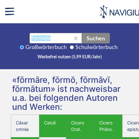
Suchen
X
Großwörterbuch
Schulwörterbuch
Werbefrei nutzen (5,99 EUR/Jahr)
«fōrmāre, fōrmō, fōrmāvī,
fōrmātum» ist nachweisbar
u.a. bei folgenden Autoren
und Werken:
Cäsar
Catull
Cicero
Cicero
Cicer
omnia
Orat.
Philos.
epist