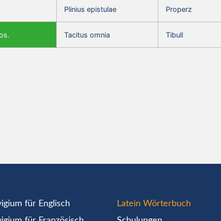
Plinius epistulae
Properz
os.
Tacitus omnia
Tibull
igium für Englisch
Latein Wörterbuch
igium für Französisch
Schulungen