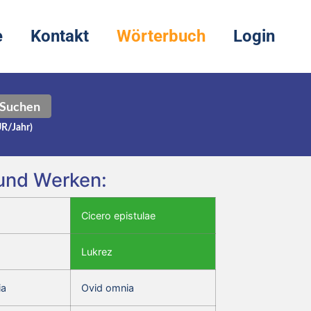
e
Kontakt
Wörterbuch
Login
Suchen
UR/Jahr)
 und Werken:
Cicero epistulae
Lukrez
ia
Ovid omnia