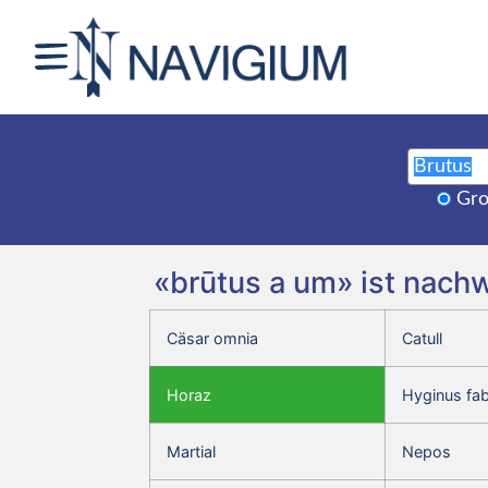
Gro
«brūtus a um» ist nach
Cäsar omnia
Catull
Horaz
Hyginus fa
Martial
Nepos