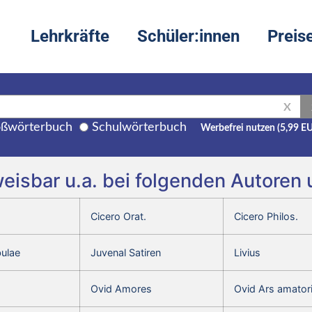
Lehrkräfte
Schüler:innen
Preis
X
ßwörterbuch
Schulwörterbuch
Werbefrei nutzen (5,99 E
weisbar u.a. bei folgenden Autoren
Cicero Orat.
Cicero Philos.
bulae
Juvenal Satiren
Livius
Ovid Amores
Ovid Ars amator