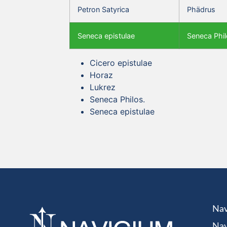
Petron Satyrica
Phädrus
Seneca epistulae
Seneca Phil
Cicero epistulae
Horaz
Lukrez
Seneca Philos.
Seneca epistulae
Nav
Nav