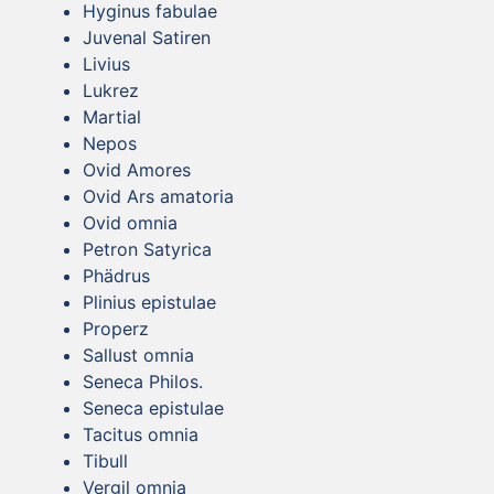
Hyginus fabulae
Juvenal Satiren
Livius
Lukrez
Martial
Nepos
Ovid Amores
Ovid Ars amatoria
Ovid omnia
Petron Satyrica
Phädrus
Plinius epistulae
Properz
Sallust omnia
Seneca Philos.
Seneca epistulae
Tacitus omnia
Tibull
Vergil omnia