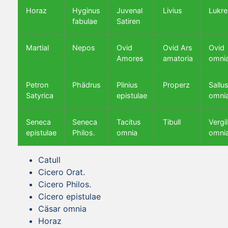
Horaz
Hyginus
Juvenal
Livius
Lukre
fabulae
Satiren
Martial
Nepos
Ovid
Ovid Ars
Ovid
Amores
amatoria
omni
Petron
Phädrus
Plinius
Properz
Sallus
Satyrica
epistulae
omni
Seneca
Seneca
Tacitus
Tibull
Vergil
epistulae
Philos.
omnia
omni
Catull
Cicero Orat.
Cicero Philos.
Cicero epistulae
Cäsar omnia
Horaz