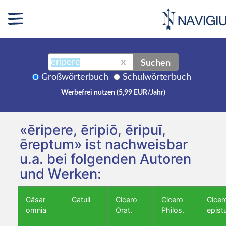
Suchen
X
Großwörterbuch
Schulwörterbuch
Werbefrei nutzen (5,99 EUR/Jahr)
«ēripere, ēripiō, ēripuī,
ēreptum» ist nachweisbar
u.a. bei folgenden Autoren
und Werken:
Cäsar
Catull
Cicero
Cicero
Cicer
omnia
Orat.
Philos.
epist