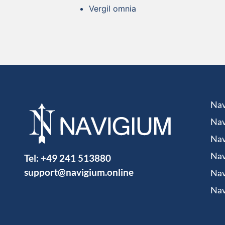
Vergil omnia
Nav
Nav
Nav
Tel:
+49 241 513880
Nav
support@navigium.online
Nav
Nav