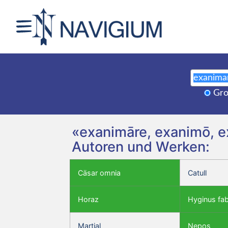
Gro
«exanimāre, exanimō, e
Autoren und Werken:
Cäsar omnia
Catull
Horaz
Hyginus fa
Martial
Nepos