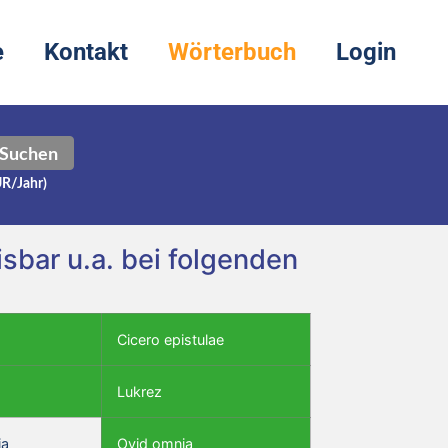
e
Kontakt
Wörterbuch
Login
Suchen
UR/Jahr)
sbar u.a. bei folgenden
Cicero epistulae
Lukrez
ia
Ovid omnia