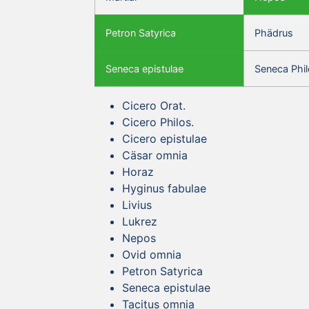
Petron Satyrica
Phädrus
Seneca epistulae
Seneca Phil
Cicero Orat.
Cicero Philos.
Cicero epistulae
Cäsar omnia
Horaz
Hyginus fabulae
Livius
Lukrez
Nepos
Ovid omnia
Petron Satyrica
Seneca epistulae
Tacitus omnia