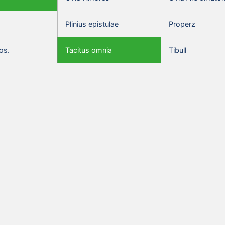
Plinius epistulae
Properz
os.
Tacitus omnia
Tibull