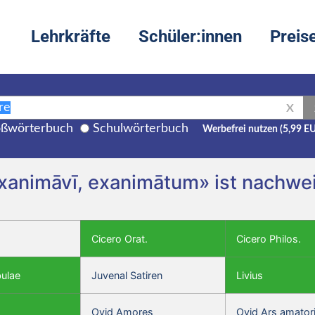
Lehrkräfte
Schüler:innen
Preis
X
ßwörterbuch
Schulwörterbuch
Werbefrei nutzen (5,99 E
xanimāvī, exanimātum» ist nachwei
Cicero Orat.
Cicero Philos.
bulae
Juvenal Satiren
Livius
Ovid Amores
Ovid Ars amator