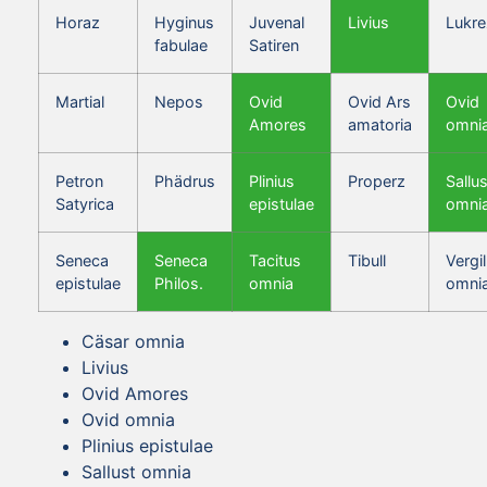
Horaz
Hyginus
Juvenal
Livius
Lukre
fabulae
Satiren
Martial
Nepos
Ovid
Ovid Ars
Ovid
Amores
amatoria
omni
Petron
Phädrus
Plinius
Properz
Sallus
Satyrica
epistulae
omni
Seneca
Seneca
Tacitus
Tibull
Vergil
epistulae
Philos.
omnia
omni
Cäsar omnia
Livius
Ovid Amores
Ovid omnia
Plinius epistulae
Sallust omnia