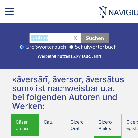
Suchen
X
Großwörterbuch
Schulwörterbuch
Werbefrei nutzen (5,99 EUR/Jahr)
«āversārī, āversor, āversātus
sum» ist nachweisbar u.a.
bei folgenden Autoren und
Werken:
Cäsar
Catull
Cicero
Cicero
Cicer
omnia
Orat.
Philos.
epist