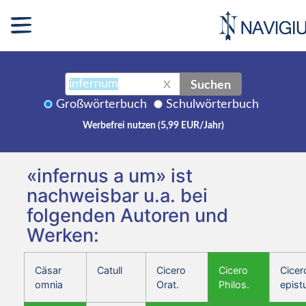
Suchen
X
Großwörterbuch
Schulwörterbuch
Werbefrei nutzen (5,99 EUR/Jahr)
«infernus a um» ist
nachweisbar u.a. bei
folgenden Autoren und
Werken:
Cäsar
Catull
Cicero
Cicero
Cicer
omnia
Orat.
Philos.
epist