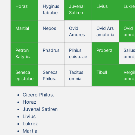
Horaz
Hyginus
Juvenal
Livius
Lukre
fabulae
Satiren
Martial
Nepos
Ovid
Ovid Ars
Ovid
Amores
amatoria
omni
Petron
Phädrus
Plinius
Properz
Sallus
Satyrica
epistulae
omni
Seneca
Seneca
Tacitus
Tibull
Vergil
epistulae
Philos.
omnia
omni
Cicero Philos.
Horaz
Juvenal Satiren
Livius
Lukrez
Martial