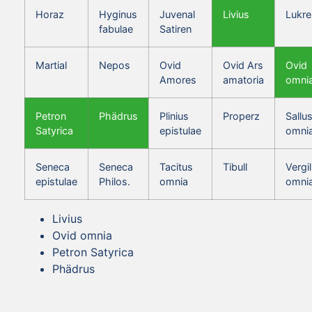
Horaz
Hyginus
Juvenal
Livius
Lukre
fabulae
Satiren
Martial
Nepos
Ovid
Ovid Ars
Ovid
Amores
amatoria
omni
Petron
Phädrus
Plinius
Properz
Sallus
Satyrica
epistulae
omni
Seneca
Seneca
Tacitus
Tibull
Vergil
epistulae
Philos.
omnia
omni
Livius
Ovid omnia
Petron Satyrica
Phädrus