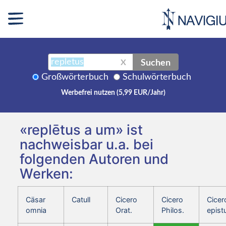
Suchen
X
Großwörterbuch
Schulwörterbuch
Werbefrei nutzen (5,99 EUR/Jahr)
«replētus a um» ist
nachweisbar u.a. bei
folgenden Autoren und
Werken:
Cäsar
Catull
Cicero
Cicero
Cicer
omnia
Orat.
Philos.
epist