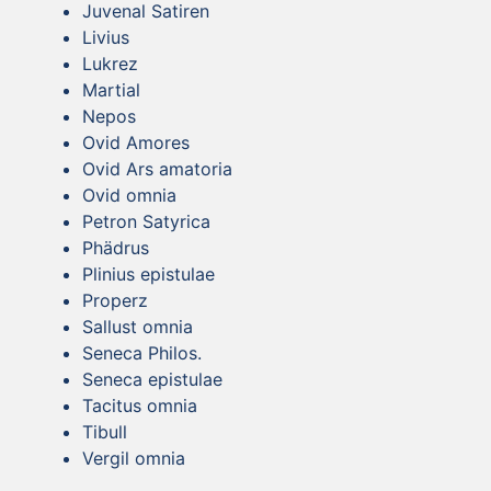
Juvenal Satiren
Livius
Lukrez
Martial
Nepos
Ovid Amores
Ovid Ars amatoria
Ovid omnia
Petron Satyrica
Phädrus
Plinius epistulae
Properz
Sallust omnia
Seneca Philos.
Seneca epistulae
Tacitus omnia
Tibull
Vergil omnia