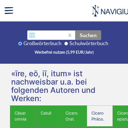
Suchen
X
Großwörterbuch
Schulwörterbuch
Werbefrei nutzen (5,99 EUR/Jahr)
«īre, eō, iī, itum» ist
nachweisbar u.a. bei
folgenden Autoren und
Werken:
Cäsar
Catull
Cicero
Cicero
Cicer
omnia
Orat.
Philos.
epist