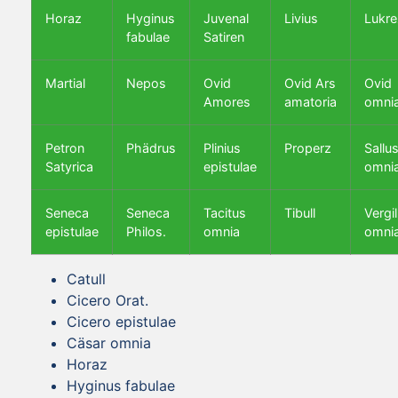
Horaz
Hyginus
Juvenal
Livius
Lukre
fabulae
Satiren
Martial
Nepos
Ovid
Ovid Ars
Ovid
Amores
amatoria
omni
Petron
Phädrus
Plinius
Properz
Sallus
Satyrica
epistulae
omni
Seneca
Seneca
Tacitus
Tibull
Vergil
epistulae
Philos.
omnia
omni
Catull
Cicero Orat.
Cicero epistulae
Cäsar omnia
Horaz
Hyginus fabulae