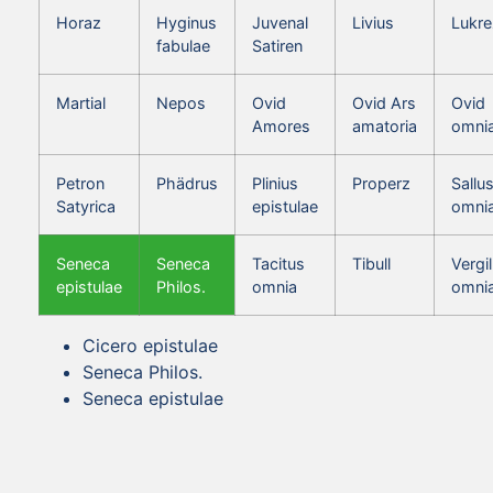
Horaz
Hyginus
Juvenal
Livius
Lukre
fabulae
Satiren
Martial
Nepos
Ovid
Ovid Ars
Ovid
Amores
amatoria
omni
Petron
Phädrus
Plinius
Properz
Sallus
Satyrica
epistulae
omni
Seneca
Seneca
Tacitus
Tibull
Vergil
epistulae
Philos.
omnia
omni
Cicero epistulae
Seneca Philos.
Seneca epistulae