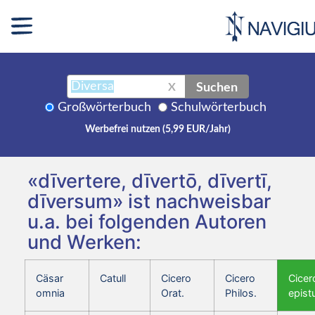
Suchen
X
Großwörterbuch
Schulwörterbuch
Werbefrei nutzen (5,99 EUR/Jahr)
«dīvertere, dīvertō, dīvertī,
dīversum» ist nachweisbar
u.a. bei folgenden Autoren
und Werken:
Cäsar
Catull
Cicero
Cicero
Cicer
omnia
Orat.
Philos.
epist